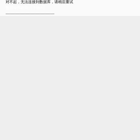
世法器送给你！ 二师兄：小师妹，灵石灵脉随便用！ 三师兄：小
对不起，无法连接到数据库，请稍后重试
师妹，千年仙草拿去修炼！ 四师兄：小师妹，天阶功法最适合你！
数据操作出错 -> 1064 :
五师兄：小师妹，御兽传承只有你配拥有！ 六师兄：小师妹，谁敢
---------------------------------------
欺负你，我跟他拼命！ 某只被挤在了人堆外的七师姐，面无表情的
凝视着虞岁岁：乖，为夫带你神魂交融，一起飞升。 虞岁
岁：？？？ 【古灵精怪戏精小师妹vs男扮女装美人七师姐】